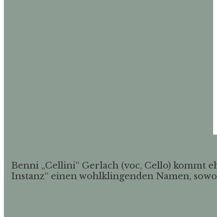
Benni „Cellini“ Gerlach (voc, Cello) kommt 
Instanz“ einen wohlklingenden Namen, sowoh