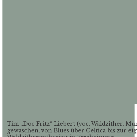
Tim „Doc Fritz“ Liebert (voc, Waldzither, Mu
gewaschen, von Blues über Celtica bis zur eig