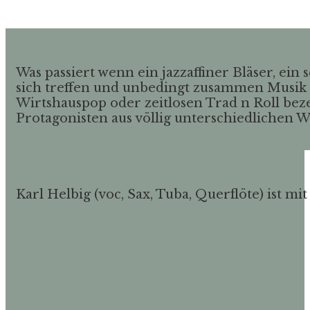
Was passiert wenn ein jazzaffiner Bläser, ei
sich treffen und unbedingt zusammen Musik sp
Wirtshauspop oder zeitlosen Trad n Roll bezei
Protagonisten aus völlig unterschiedlichen
Karl Helbig (voc, Sax, Tuba, Querflöte) ist 